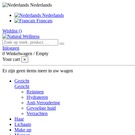
Nederlands
Nederlands
Français
Wishlist (
)
Inloggen
0
Winkelwagen
/
Empty
Your cart
×
Er zijn geen items meer in uw wagen
Gezicht
Gezicht
Reinigen
Hydrateren
Anti-Veroudering
Gevoelige huid
Verzachten
Haar
Lichaam
Make up