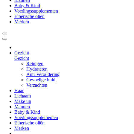
Mannen
Baby & Kind
Voedingssupplementen
Etherische oliën
Merken
Gezicht
Gezicht
Reinigen
Hydrateren
Anti-Veroudering
Gevoelige huid
Verzachten
Haar
Lichaam
Make up
Mannen
Baby & Kind
Voedingssupplementen
Etherische oliën
Merken